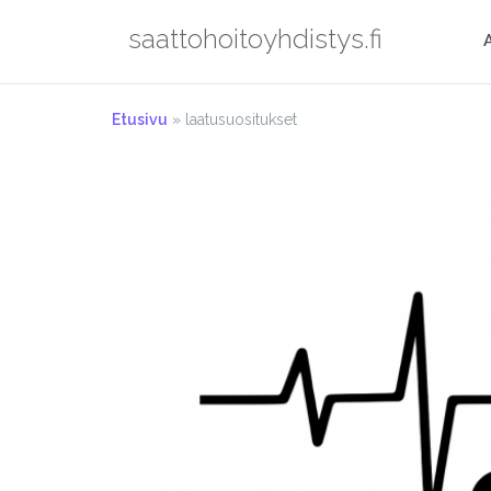
Skip
saattohoitoyhdistys.fi
to
content
Etusivu
»
laatusuositukset