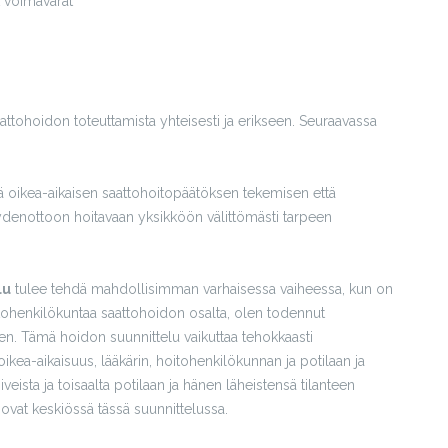
t voimavarat
saattohoidon toteuttamista yhteisesti ja erikseen. Seuraavassa
ä oikea-aikaisen saattohoitopäätöksen tekemisen että
denottoon hoitavaan yksikköön välittömästi tarpeen
lu
tulee tehdä mahdollisimman varhaisessa vaiheessa, kun on
tohenkilökuntaa saattohoidon osalta, olen todennut
n. Tämä hoidon suunnittelu vaikuttaa tehokkaasti
ikea-aikaisuus, lääkärin, hoitohenkilökunnan ja potilaan ja
veista ja toisaalta potilaan ja hänen läheistensä tilanteen
vat keskiössä tässä suunnittelussa.