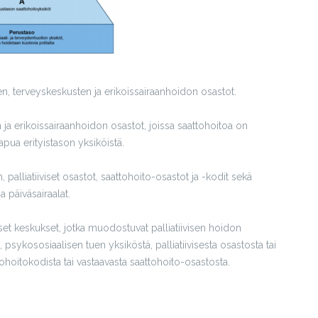
en, terveyskeskusten ja erikoissairaanhoidon osastot.
ja erikoissairaanhoidon osastot, joissa saattohoitoa on
pua erityistason yksiköistä.
n, palliatiiviset osastot, saattohoito-osastot ja -kodit sekä
ja päiväsairaalat.
viset keskukset, jotka muodostuvat palliatiivisen hoidon
ä, psykososiaalisen tuen yksiköstä, palliatiivisesta osastosta tai
ttohoitokodista tai vastaavasta saattohoito-osastosta.