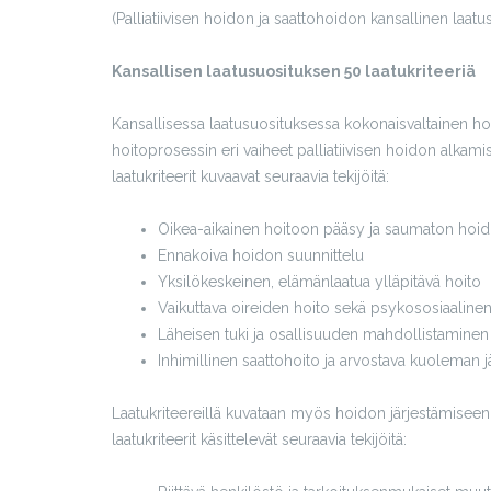
(Palliatiivisen hoidon ja saattohoidon kansallinen laatu
Kansallisen laatusuosituksen 50 laatukriteeriä
Kansallisessa laatusuosituksessa kokonaisvaltainen hoito
hoitoprosessin eri vaiheet palliatiivisen hoidon alkam
laatukriteerit kuvaavat seuraavia tekijöitä:
Oikea-aikainen hoitoon pääsy ja saumaton hoid
Ennakoiva hoidon suunnittelu
Yksilökeskeinen, elämänlaatua ylläpitävä hoito
Vaikuttava oireiden hoito sekä psykososiaalinen
Läheisen tuki ja osallisuuden mahdollistaminen
Inhimillinen saattohoito ja arvostava kuoleman jä
Laatukriteereillä kuvataan myös hoidon järjestämiseen, 
laatukriteerit käsittelevät seuraavia tekijöitä: