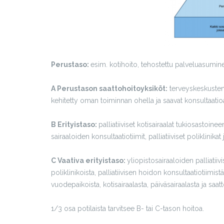
Perustaso:
esim. kotihoito, tehostettu palveluasumin
A Perustason saattohoitoyksiköt:
terveyskeskusten 
kehitetty oman toiminnan ohella ja saavat konsultaatioa
B Erityistaso:
palliatiiviset kotisairaalat tukiosastoinee
sairaaloiden konsultaatiotiimit, palliatiiviset poliklinikat 
C Vaativa erityistaso:
yliopistosairaaloiden palliatii
poliklinikoista, palliatiivisen hoidon konsultaatiotiimist
vuodepaikoista, kotisairaalasta, päiväsairaalasta ja saa
1/3 osa potilaista tarvitsee B- tai C-tason hoitoa.