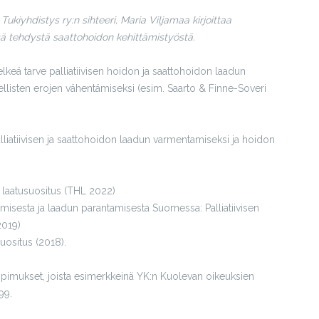
ukiyhdistys ry:n sihteeri, Maria Viljamaa kirjoittaa
ä tehdystä saattohoidon kehittämistyöstä.
keä tarve palliatiivisen hoidon ja saattohoidon laadun
ellisten erojen vähentämiseksi (esim. Saarto & Finne-Soveri
lliatiivisen ja saattohoidon laadun varmentamiseksi ja hoidon
n laatusuositus (THL 2022)
amisesta ja laadun parantamisesta Suomessa: Palliatiivisen
2019)
suositus (2018).
sopimukset, joista esimerkkeinä YK:n Kuolevan oikeuksien
99.