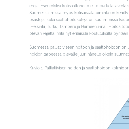
eroja. Esimerkiksi kotisaattohoito ei toteudu tasavertai
Suomessa, missä myös kotisairaalatoiminta on kehittynein
osastoja, sekä saattohoitokoteja on suurimmissa kaup
(Helsinki, Turku, Tampere ja Hämeenlinna). Hoitoa tot
olevan vajetta, mitä nyt erilaisilla koulutuksilla pyritä
Suomessa palliatiiviseen hoitoon ja saattohoitoon on lu
hoidon tarpeessa olevalle juuri hänelle oikein suunnat
Kuvio 1. Palliatiivisen hoidon ja saattohoidon kolmipo