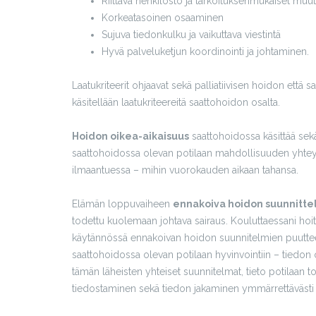
Riittävä henkilöstö ja tarkoituksenmukaiset muu
Korkeatasoinen osaaminen
Sujuva tiedonkulku ja vaikuttava viestintä
Hyvä palveluketjun koordinointi ja johtaminen.
Laatukriteerit ohjaavat sekä palliatiivisen hoidon että 
käsitellään laatukriteereitä saattohoidon osalta.
Hoidon oikea-aikaisuus
saattohoidossa käsittää sek
saattohoidossa olevan potilaan mahdollisuuden yhtey
ilmaantuessa – mihin vuorokauden aikaan tahansa.
Elämän loppuvaiheen
ennakoiva hoidon suunnitte
todettu kuolemaan johtava sairaus. Kouluttaessani hoi
käytännössä ennakoivan hoidon suunnitelmien puuttee
saattohoidossa olevan potilaan hyvinvointiin – tiedon o
tämän läheisten yhteiset suunnitelmat, tieto potilaan toi
tiedostaminen sekä tiedon jakaminen ymmärrettävästi o