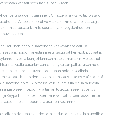
lkaisemaan kansalliseen laatusuositukseen.
hdenvertaisuuden lisääminen. On alueita ja yksiköitä, joissa on
saattohoitoa. Alueelliset erot voivat kuitenkin olla merkittävät ja
et on tarkoitettu kaikille sosiaali- ja terveydenhuollon
loppuvaiheessa.
alliatiivinen hoito ja saattohoito koskevat: sosiaali- ja
sesta ja hoidon järjestämisestä vastaavat henkilöt, potilaat ja
käytännön työssä kuin johtamisen näkökulmastakin. Hoitotahot
lähteä sitä kautta parantamaan oman yksikön palliatiivisen hoidon
ille tahoille suositus kuvaa laadukkaan hoidon vaatimia
, minkä laatuista hoidon tulee olla, missä sitä järjestetään ja mitä
lta ja saattohoidolta. Suomessa kaikilla ihmisillä on sairaudesta,
s samantasoiseen hoitoon – ja tämän toteuttamiseen suositus
ön ja Käypä hoito suosituksen kanssa ovat turvaamassa meille
toa ja saattohoitoa – riippumatta asuinpaikastamme.
a saattohoidon saatavuudessa ja laadussa on selkeitä alueellisia