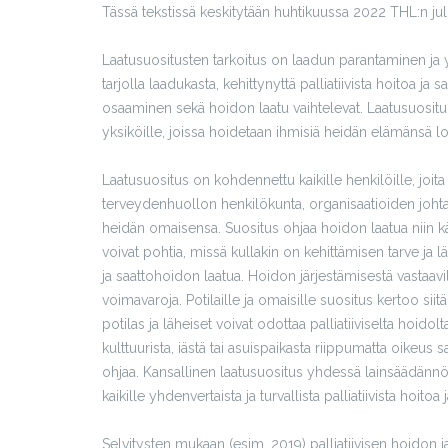
Tässä tekstissä keskitytään huhtikuussa 2022 THL:n ju
Laatusuositusten tarkoitus on laadun parantaminen ja y
tarjolla laadukasta, kehittynyttä palliatiivista hoitoa ja 
osaaminen sekä hoidon laatu vaihtelevat. Laatusuosituks
yksiköille, joissa hoidetaan ihmisiä heidän elämänsä 
Laatusuositus on kohdennettu kaikille henkilöille, joita p
terveydenhuollon henkilökunta, organisaatioiden johtami
heidän omaisensa. Suositus ohjaa hoidon laatua niin 
voivat pohtia, missä kullakin on kehittämisen tarve ja 
ja saattohoidon laatua. Hoidon järjestämisestä vastaav
voimavaroja. Potilaille ja omaisille suositus kertoo siitä
potilas ja läheiset voivat odottaa palliatiiviselta hoido
kulttuurista, iästä tai asuispaikasta riippumatta oikeu
ohjaa. Kansallinen laatusuositus yhdessä lainsäädänn
kaikille yhdenvertaista ja turvallista palliatiivista hoi
Selvitysten mukaan (esim. 2019) palliatiivisen hoidon j