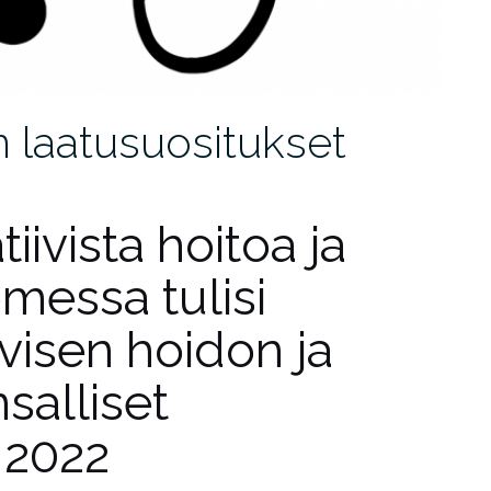
on laatusuositukset
tiivista hoitoa ja
messa tulisi
iivisen hoidon ja
salliset
 2022