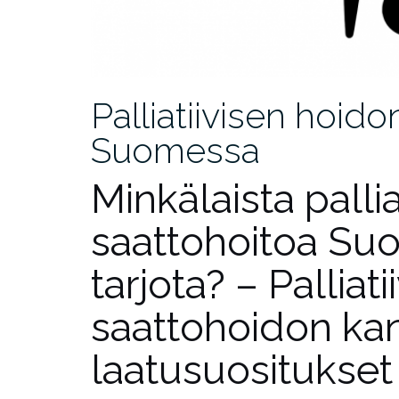
Palliatiivisen hoid
Suomessa
Minkälaista pallia
saattohoitoa Suo
tarjota? – Palliat
saattohoidon kan
laatusuositukset