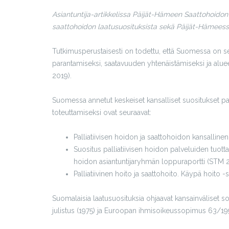
Asiantuntija-artikkelissa Päijät-Hämeen Saattohoidon T
saattohoidon laatusuosituksista sekä Päijät-Hämeess
Tutkimusperustaisesti on todettu, että Suomessa on sel
parantamiseksi, saatavuuden yhtenäistämiseksi ja alue
2019).
Suomessa annetut keskeiset kansalliset suositukset pa
toteuttamiseksi ovat seuraavat:
Palliatiivisen hoidon ja saattohoidon kansalline
Suositus palliatiivisen hoidon palveluiden tuott
hoidon asiantuntijaryhmän loppuraportti (STM 
Palliatiivinen hoito ja saattohoito. Käypä hoito -
Suomalaisia laatusuosituksia ohjaavat kansainväliset 
julistus (1975) ja Euroopan ihmisoikeussopimus 63/19