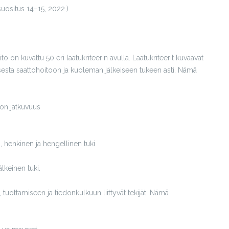
suositus 14–15, 2022.)
 on kuvattu 50 eri laatukriteerin avulla. Laatukriteerit kuvaavat
isesta saattohoitoon ja kuoleman jälkeiseen tukeen asti. Nämä
on jatkuvuus
, henkinen ja hengellinen tuki
lkeinen tuki.
tuottamiseen ja tiedonkulkuun liittyvät tekijät. Nämä