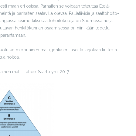
sesti maan eri osissa. Parhaiten se voidaan toteuttaa Etelä-
tä ja parhaiten saatavilla olevaa. Palliatiivisia ja saattohoito-
ungeissa, esimerkiksi saattohoitokoteja on Suomessa neljä
euttavan henkilökunnan osaamisessa on niin ikään todettu
än parantamaan.
otu kolmiportainen malli, jonka eri tasoilla tarjotaan kullekin
tua hoitoa.
rtainen malli. Lähde: Saarto ym. 2017