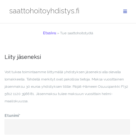
Skip
saattohoitoyhdistys.fi
to
content
Etusivu
»
Tue saattohoitotyötä
Liity jäseneksi
Voit tukea toimintaamme liittymällä yhdistyksen jäseneksi alla olevalla
lomakkeella. Tähdellä merkityt ovat pakollisia tietoja. Maksa vuosittainen
jäsenmaksu 30 euroa yhdistyksen tilille: Päijät-Hämeen Osuuspankki FI32
5612
1120 3966 81. Jäsenmaksu tulee maksuun vuosittain helmi-
maaliskuussa.
Etunimi*