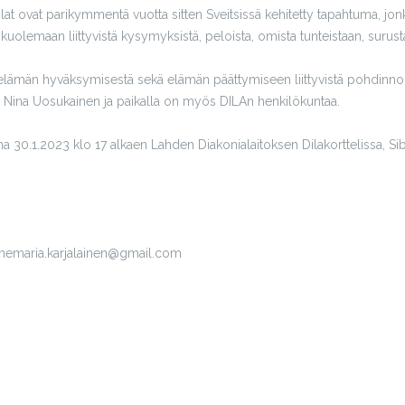
at ovat parikymmentä vuotta sitten Sveitsissä kehitetty tapahtuma, jonk
emaan liittyvistä kysymyksistä, peloista, omista tunteistaan, surusta ja
ämän hyväksymisestä sekä elämän päättymiseen liittyvistä pohdinnoist
 Nina Uosukainen ja paikalla on myös DILAn henkilökuntaa.
 30.1.2023 klo 17 alkaen Lahden Diakonialaitoksen Dilakorttelissa, Sibe
nnemaria.karjalainen@gmail.com