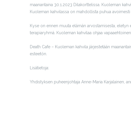
maanantaina 30.1.2023 Dilakorttelissa. Kuoleman kahvil
Kuoleman kahvilassa on mahdollista puhua avoimesti kuol
Kyse on ennen muuta elämän arvostamisesta, eletyn el
terapiaryhmä. Kuoleman kahvilaa ohjaa vapaaehtoinen
Death Cafe – Kuoleman kahvila järjestetään maanantaina
esteetön.
Lisätietoja:
Yhdistyksen puheenjohtaja Anne-Maria Karjalainen, a