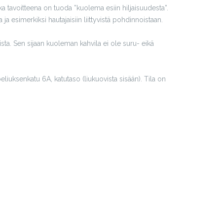
a tavoitteena on tuoda ”kuolema esiin hiljaisuudesta”.
 esimerkiksi hautajaisiin liittyvistä pohdinnoistaan.
a. Sen sijaan kuoleman kahvila ei ole suru- eikä
liuksenkatu 6A, katutaso (liukuovista sisään). Tila on