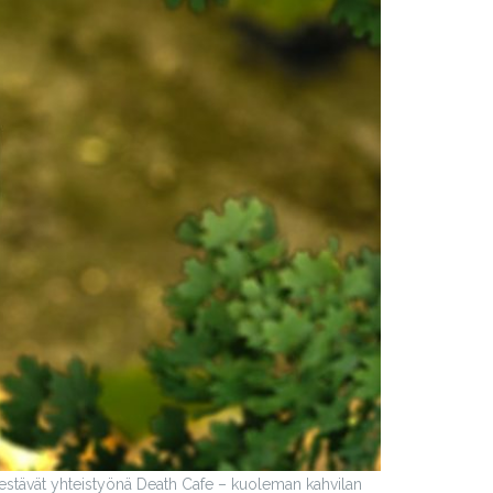
jestävät yhteistyönä Death Cafe – kuoleman kahvilan