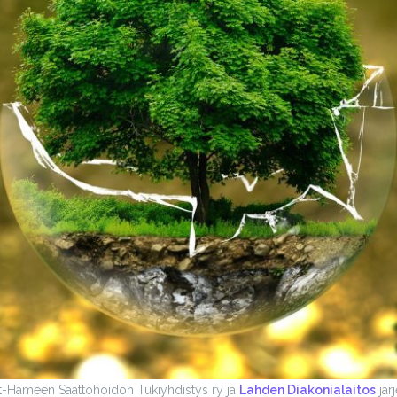
t-Hämeen Saattohoidon Tukiyhdistys ry ja
Lahden Diakonialaitos
jär