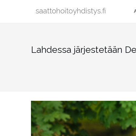
Skip
saattohoitoyhdistys.fi
to
content
Lahdessa järjestetään De