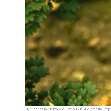
Nyt Lahdessa on mahdollista puhua kuolemasta. Päijä